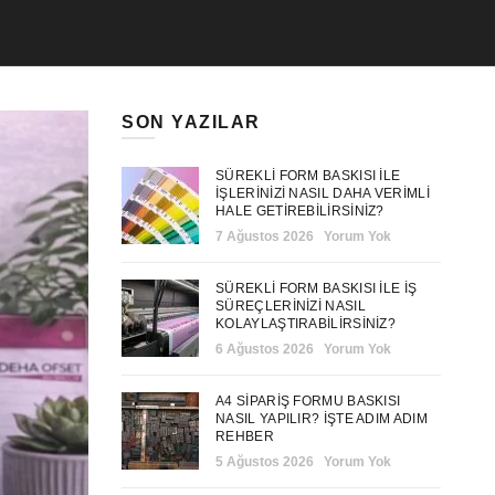
SON YAZILAR
SÜREKLI FORM BASKISI ILE
İŞLERINIZI NASIL DAHA VERIMLI
HALE GETIREBILIRSINIZ?
7 Ağustos 2026
Yorum Yok
SÜREKLI FORM BASKISI ILE İŞ
SÜREÇLERINIZI NASIL
KOLAYLAŞTIRABILIRSINIZ?
6 Ağustos 2026
Yorum Yok
A4 SIPARIŞ FORMU BASKISI
NASIL YAPILIR? İŞTE ADIM ADIM
REHBER
5 Ağustos 2026
Yorum Yok