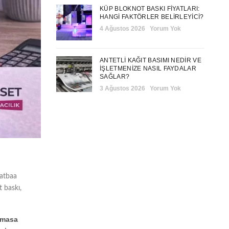
KÜP BLOKNOT BASKI FIYATLARI:
HANGI FAKTÖRLER BELIRLEYICI?
4 Ağustos 2026
Yorum Yok
ANTETLI KAĞIT BASIMI NEDIR VE
İŞLETMENIZE NASIL FAYDALAR
SAĞLAR?
3 Ağustos 2026
Yorum Yok
atbaa
t baskı
,
e masa