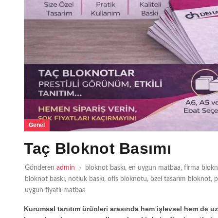
Genel
Taç Bloknot Basımı
Gönderen
admin
bloknot baskı
,
en uygun matbaa
,
firma blok
bloknot baskı
,
notluk baskı
,
ofis bloknotu
,
özel tasarım bloknot
,
p
uygun fiyatlı matbaa
Kurumsal tanıtım ürünleri arasında hem işlevsel hem de uzu