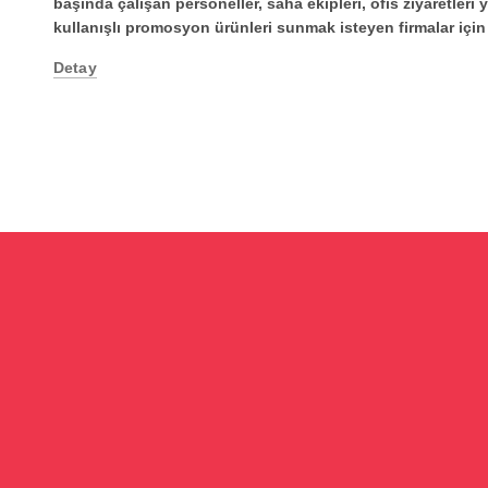
başında çalışan personeller, saha ekipleri, ofis ziyaretleri 
kullanışlı promosyon ürünleri sunmak isteyen firmalar içi
Detay