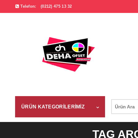
Telefon:
(0212) 475 13 32
Şunu
ÜRÜN KATEGORILERIMIZ
ara:
TAG AR