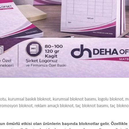
notu
,
kurumsal baskılı bloknot
,
kurumsal bloknot basımı
,
logolu bloknot
,
m
romosyon bloknot
,
reklam amaçlı bloknot
,
taç bloknot basımı
,
taç blokno
n ömürlü etkisi olan ürünlerin başında bloknotlar gelir. Özellikl