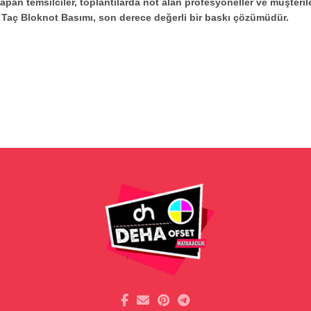
yapan temsilciler, toplantılarda not alan profesyoneller ve müşteril
n Taç Bloknot Basımı, son derece değerli bir baskı çözümüdür.