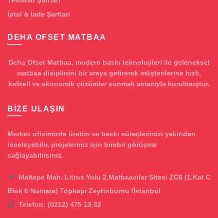
Teslimat Şartları
İptal & İade Şartları
DEHA OFSET MATBAA
Deha Ofset Matbaa, modern baskı teknolojileri ile geleneksel
matbaa disiplinini bir araya getirerek müşterilerine hızlı,
kaliteli ve ekonomik çözümler sunmak amacıyla kurulmuştur.
BIZE ULAŞIN
Merkez ofisimizde üretim ve baskı süreçlerimizi yakından
inceleyebilir, projeleriniz için birebir görüşme
sağlayabilirsiniz.
Maltepe Mah. Litros Yolu 2.Matbaacılar Sitesi ZC6 (1.Kat C
Blok 6 Numara) Topkapı Zeytinburnu /İstanbul
Telefon: (0212) 475 13 32