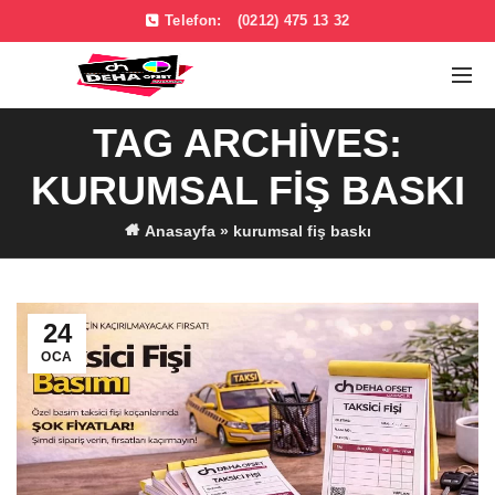
Telefon:
(0212) 475 13 32
TAG ARCHIVES:
KURUMSAL FIŞ BASKI
Anasayfa
»
kurumsal fiş baskı
24
OCA