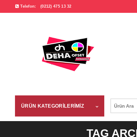
Telefon:
(0212) 475 13 32
Şunu
ÜRÜN KATEGORILERIMIZ
ara:
TAG ARC