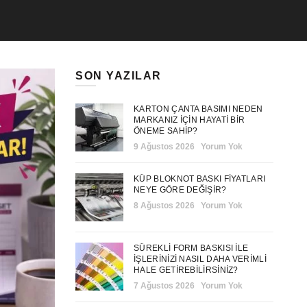
SON YAZILAR
KARTON ÇANTA BASIMI NEDEN
MARKANIZ IÇIN HAYATI BIR
ÖNEME SAHIP?
9 Ağustos 2026
Yorum Yok
KÜP BLOKNOT BASKI FIYATLARI
NEYE GÖRE DEĞIŞIR?
8 Ağustos 2026
Yorum Yok
SÜREKLI FORM BASKISI ILE
İŞLERINIZI NASIL DAHA VERIMLI
HALE GETIREBILIRSINIZ?
7 Ağustos 2026
Yorum Yok