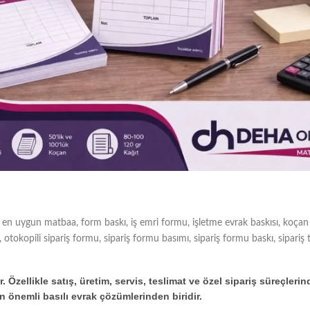
,
en uygun matbaa
,
form baskı
,
iş emri formu
,
işletme evrak baskısı
,
koçan 
,
otokopili sipariş formu
,
sipariş formu basımı
,
sipariş formu baskı
,
sipariş
 Özellikle satış, üretim, servis, teslimat ve özel sipariş süreçlerin
n önemli basılı evrak çözümlerinden biridir.