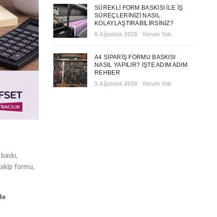
SÜREKLI FORM BASKISI ILE İŞ
SÜREÇLERINIZI NASIL
KOLAYLAŞTIRABILIRSINIZ?
6 Ağustos 2026
Yorum Yok
A4 SIPARIŞ FORMU BASKISI
NASIL YAPILIR? İŞTE ADIM ADIM
REHBER
5 Ağustos 2026
Yorum Yok
baskı
,
 takip formu
,
de