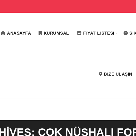
ANASAYFA
KURUMSAL
FIYAT LISTESI
SI
BIZE ULAŞIN
HIVES: ÇOK NÜSHALI FO