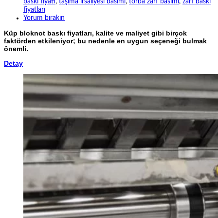
baskı fiyatı
,
taşıma irsaliyesi basımı
,
torba zarf basımı
,
zarf baskı
fiyatları
Yorum bırakın
Küp bloknot baskı fiyatları, kalite ve maliyet gibi birçok
faktörden etkileniyor; bu nedenle en uygun seçeneği bulmak
önemli.
Detay