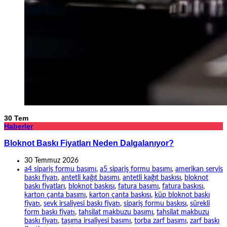
30
Tem
Haberler
Bloknot Baskı Fiyatları Neden Dalgalanıyor?
30 Temmuz 2026
a4 sipariş formu basımı
,
a5 sipariş formu basımı
,
amerikan servis
baskı fiyatı
,
antetli kağıt basımı
,
antetli kağıt baskısı
,
bloknot
baskı fiyatları
,
bloknot baskısı
,
fatura basımı
,
fatura baskısı
,
karton çanta basımı
,
karton çanta baskısı
,
küp bloknot baskı
fiyatı
,
sevk irsaliyesi baskı fiyatı
,
sipariş formu baskısı
,
sürekli
form baskı fiyatı
,
tahsilat makbuzu basımı
,
tahsilat makbuzu
baskı fiyatı
,
taşıma irsaliyesi basımı
,
torba zarf basımı
,
zarf baskı