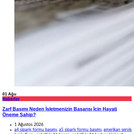
01
Ağu
Haberler
Zarf Basımı Neden İşletmenizin Başarısı İçin Hayati
Öneme Sahip?
1 Ağustos 2026
a4 sipariş formu basımı
,
a5 sipariş formu basımı
,
amerikan servis