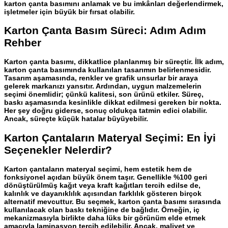
karton çanta basımını anlamak ve bu imkânları değerlendirmek,
işletmeler için büyük bir fırsat olabilir.
Karton Çanta Basım Süreci: Adım Adım
Rehber
Karton çanta basımı
, dikkatlice planlanmış bir süreçtir. İlk adım,
karton çanta basımında
kullanılan tasarımın belirlenmesidir.
Tasarım aşamasında, renkler ve grafik unsurlar bir araya
gelerek markanızı yansıtır. Ardından, uygun malzemelerin
seçimi önemlidir; çünkü kalitesi, son ürünü etkiler. Süreç,
baskı aşamasında kesinlikle dikkat edilmesi gereken bir nokta.
Her şey doğru giderse, sonuç oldukça tatmin edici olabilir.
Ancak, süreçte küçük hatalar büyüyebilir.
Karton Çantaların Materyal Seçimi: En İyi
Seçenekler Nelerdir?
Karton çantaların
materyal seçimi, hem estetik hem de
fonksiyonel açıdan büyük önem taşır. Genellikle %100 geri
dönüştürülmüş kağıt veya kraft kağıtları tercih edilse de,
kalınlık ve dayanıklılık açısından farklılık gösteren birçok
alternatif mevcuttur. Bu seçmek,
karton çanta basımı
sırasında
kullanılacak olan baskı tekniğine de bağlıdır. Örneğin, iç
mekanizmasıyla birlikte daha lüks bir görünüm elde etmek
amacıyla laminasyon tercih edilebilir. Ancak, maliyet ve