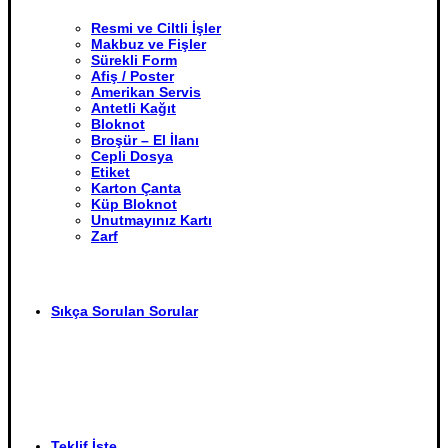
Resmi ve Ciltli İşler
Makbuz ve Fişler
Sürekli Form
Afiş / Poster
Amerikan Servis
Antetli Kağıt
Bloknot
Broşür – El İlanı
Cepli Dosya
Etiket
Karton Çanta
Küp Bloknot
Unutmayınız Kartı
Zarf
Sıkça Sorulan Sorular
Teklif İste