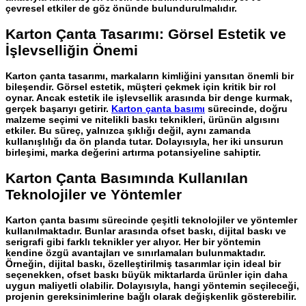
çevresel etkiler de göz önünde bulundurulmalıdır.
Karton Çanta Tasarımı: Görsel Estetik ve
İşlevselliğin Önemi
Karton çanta tasarımı
, markaların kimliğini yansıtan önemli bir
bileşendir. Görsel estetik, müşteri çekmek için kritik bir rol
oynar. Ancak estetik ile işlevsellik arasında bir denge kurmak,
gerçek başarıyı getirir.
Karton çanta basımı
sürecinde, doğru
malzeme seçimi ve nitelikli baskı teknikleri, ürünün algısını
etkiler. Bu süreç, yalnızca şıklığı değil, aynı zamanda
kullanışlılığı da ön planda tutar. Dolayısıyla, her iki unsurun
birleşimi, marka değerini artırma potansiyeline sahiptir.
Karton Çanta Basımında Kullanılan
Teknolojiler ve Yöntemler
Karton çanta basımı
sürecinde çeşitli teknolojiler ve yöntemler
kullanılmaktadır. Bunlar arasında ofset baskı, dijital baskı ve
serigrafi gibi farklı teknikler yer alıyor. Her bir yöntemin
kendine özgü avantajları ve sınırlamaları bulunmaktadır.
Örneğin, dijital baskı, özelleştirilmiş tasarımlar için ideal bir
seçenekken, ofset baskı büyük miktarlarda ürünler için daha
uygun maliyetli olabilir. Dolayısıyla, hangi yöntemin seçileceği,
projenin gereksinimlerine bağlı olarak değişkenlik gösterebilir.