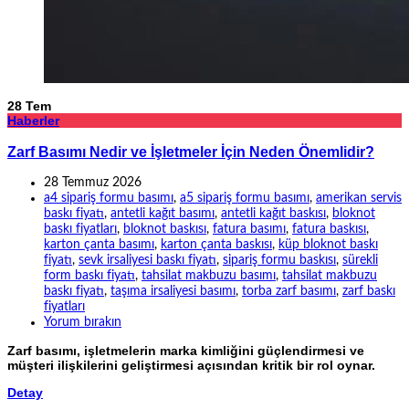
28
Tem
Haberler
Zarf Basımı Nedir ve İşletmeler İçin Neden Önemlidir?
28 Temmuz 2026
a4 sipariş formu basımı
,
a5 sipariş formu basımı
,
amerikan servis
baskı fiyatı
,
antetli kağıt basımı
,
antetli kağıt baskısı
,
bloknot
baskı fiyatları
,
bloknot baskısı
,
fatura basımı
,
fatura baskısı
,
karton çanta basımı
,
karton çanta baskısı
,
küp bloknot baskı
fiyatı
,
sevk irsaliyesi baskı fiyatı
,
sipariş formu baskısı
,
sürekli
form baskı fiyatı
,
tahsilat makbuzu basımı
,
tahsilat makbuzu
baskı fiyatı
,
taşıma irsaliyesi basımı
,
torba zarf basımı
,
zarf baskı
fiyatları
Yorum bırakın
Zarf basımı, işletmelerin marka kimliğini güçlendirmesi ve
müşteri ilişkilerini geliştirmesi açısından kritik bir rol oynar.
Detay