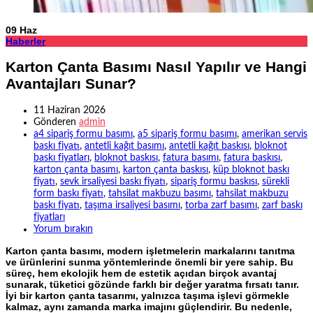
09
Haz
Haberler
Karton Çanta Basımı Nasıl Yapılır ve Hangi
Avantajları Sunar?
11 Haziran 2026
Gönderen
admin
a4 sipariş formu basımı
,
a5 sipariş formu basımı
,
amerikan servis
baskı fiyatı
,
antetli kağıt basımı
,
antetli kağıt baskısı
,
bloknot
baskı fiyatları
,
bloknot baskısı
,
fatura basımı
,
fatura baskısı
,
karton çanta basımı
,
karton çanta baskısı
,
küp bloknot baskı
fiyatı
,
sevk irsaliyesi baskı fiyatı
,
sipariş formu baskısı
,
sürekli
form baskı fiyatı
,
tahsilat makbuzu basımı
,
tahsilat makbuzu
baskı fiyatı
,
taşıma irsaliyesi basımı
,
torba zarf basımı
,
zarf baskı
fiyatları
Yorum bırakın
Karton çanta basımı, modern işletmelerin markalarını tanıtma
ve ürünlerini sunma yöntemlerinde önemli bir yere sahip. Bu
süreç, hem ekolojik hem de estetik açıdan birçok avantaj
sunarak, tüketici gözünde farklı bir değer yaratma fırsatı tanır.
İyi bir karton çanta tasarımı, yalnızca taşıma işlevi görmekle
kalmaz, aynı zamanda marka imajını güçlendirir. Bu nedenle,