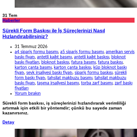
31
Tem
Haberler
Sürekli Form Baskısı ile İş Süreçlerinizi Nasıl
Hızlandırabilirsiniz?
31 Temmuz 2026
a4 sipariş formu basımı
,
a5 sipariş formu basımı
,
amerikan servis
baskı fiyatı
,
antetli kağıt basımı
,
antetli kağıt baskısı
,
bloknot
baskı fiyatları
,
bloknot baskısı
,
fatura basımı
,
fatura baskısı
,
karton çanta basımı
,
karton çanta baskısı
,
küp bloknot baskı
fiyatı
,
sevk irsaliyesi baskı fiyatı
,
sipariş formu baskısı
,
sürekli
form baskı fiyatı
,
tahsilat makbuzu basımı
,
tahsilat makbuzu
baskı fiyatı
,
taşıma irsaliyesi basımı
,
torba zarf basımı
,
zarf baskı
fiyatları
Yorum bırakın
Sürekli form baskısı, iş süreçlerinizi hızlandırarak verimliliği
artırmak için etkili bir yöntemdir; çünkü bu sayede zaman
kazanırsınız.
Detay