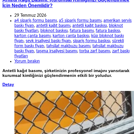
İçin Neden Önemlidir?
29 Temmuz 2026
a4 sipariş formu basımı
,
a5 sipariş formu basımı
,
amerikan servis
baskı fiyatı
,
antetli kağıt basımı
,
antetli kağıt baskısı
,
bloknot
baskı fiyatları
,
bloknot baskısı
,
fatura basımı
,
fatura baskısı
,
karton çanta basımı
,
karton çanta baskısı
,
küp bloknot baskı
fiyatı
,
sevk irsaliyesi baskı fiyatı
,
sipariş formu baskısı
,
sürekli
form baskı fiyatı
,
tahsilat makbuzu basımı
,
tahsilat makbuzu
baskı fiyatı
,
taşıma irsaliyesi basımı
,
torba zarf basımı
,
zarf baskı
fiyatları
Yorum bırakın
Antetli kağıt basımı, şirketinizin profesyonel imajını yansıtarak
kurumsal kimliğinizi güçlendirmenin etkili bir yoludur.
Detay