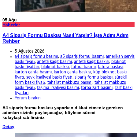
05
Ağu
Haberler
A4 Sipariş Formu Baskısı Nasıl Yapılır? İşte Adım Adım
Rehber
5 Ağustos 2026
a4 sipariş formu basımı
,
a5 sipariş formu basımı
,
amerikan servis
baskı fiyatı
,
antetli kağıt basımı
,
antetli kağıt baskısı
,
bloknot
baskı fiyatları
,
bloknot baskısı
,
fatura basımı
,
fatura baskısı
,
karton çanta basımı
,
karton çanta baskısı
,
küp bloknot baskı
fiyatı
,
sevk irsaliyesi baskı fiyatı
,
sipariş formu baskısı
,
sürekli
form baskı fiyatı
,
tahsilat makbuzu basımı
,
tahsilat makbuzu
baskı fiyatı
,
taşıma irsaliyesi basımı
,
torba zarf basımı
,
zarf baskı
fiyatları
Yorum bırakın
A4 sipariş formu baskısı yaparken dikkat etmeniz gereken
adımları sizinle paylaşacağız; böylece süreci
kolaylaştırabilirsiniz.
Detay