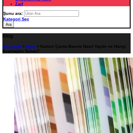
Zarf
Şunu ara:
Kategori Seç
Ara
Blog
Anasayfa
»
Blog
»
Karton Çanta Basımı Nasıl Yapılır ve Hangi
Avantajları Sunar?