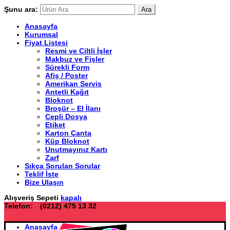
Şunu ara:
Ara
Anasayfa
Kurumsal
Fiyat Listesi
Resmi ve Ciltli İşler
Makbuz ve Fişler
Sürekli Form
Afiş / Poster
Amerikan Servis
Antetli Kağıt
Bloknot
Broşür – El İlanı
Cepli Dosya
Etiket
Karton Çanta
Küp Bloknot
Unutmayınız Kartı
Zarf
Sıkça Sorulan Sorular
Teklif İste
Bize Ulaşın
Alışveriş Sepeti
kapalı
Telefon:
(0212) 475 13 32
Anasayfa