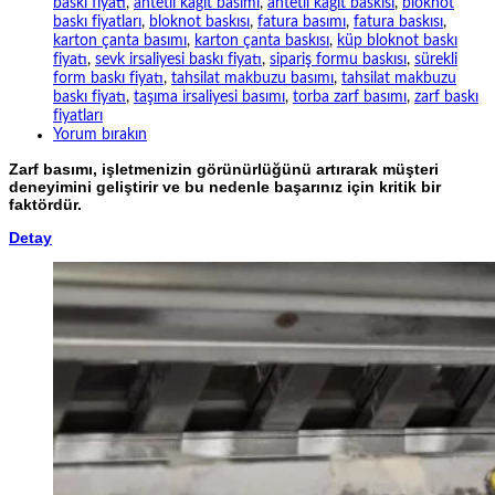
baskı fiyatı
,
antetli kağıt basımı
,
antetli kağıt baskısı
,
bloknot
baskı fiyatları
,
bloknot baskısı
,
fatura basımı
,
fatura baskısı
,
karton çanta basımı
,
karton çanta baskısı
,
küp bloknot baskı
fiyatı
,
sevk irsaliyesi baskı fiyatı
,
sipariş formu baskısı
,
sürekli
form baskı fiyatı
,
tahsilat makbuzu basımı
,
tahsilat makbuzu
baskı fiyatı
,
taşıma irsaliyesi basımı
,
torba zarf basımı
,
zarf baskı
fiyatları
Yorum bırakın
Zarf basımı, işletmenizin görünürlüğünü artırarak müşteri
deneyimini geliştirir ve bu nedenle başarınız için kritik bir
faktördür.
Detay