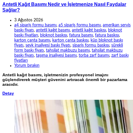
Antetli Kağıt Basımı Nedir ve İşletmenize Nasıl Faydalar
Sağlar?
3 Ağustos 2026
a4 sipariş formu basımı
,
a5 sipariş formu basımı
,
amerikan servis
baskı fiyatı
,
antetli kağıt basımı
,
antetli kağıt baskısı
,
bloknot
baskı fiyatları
,
bloknot baskısı
,
fatura basımı
,
fatura baskısı
,
karton çanta basımı
,
karton çanta baskısı
,
küp bloknot baskı
fiyatı
,
sevk irsaliyesi baskı fiyatı
,
sipariş formu baskısı
,
sürekli
form baskı fiyatı
,
tahsilat makbuzu basımı
,
tahsilat makbuzu
baskı fiyatı
,
taşıma irsaliyesi basımı
,
torba zarf basımı
,
zarf baskı
fiyatları
Yorum bırakın
Antetli kağıt basımı, işletmenizin profesyonel imajını
güçlendirerek müşteri güvenini artıracak önemli bir pazarlama
aracıdır.
Detay