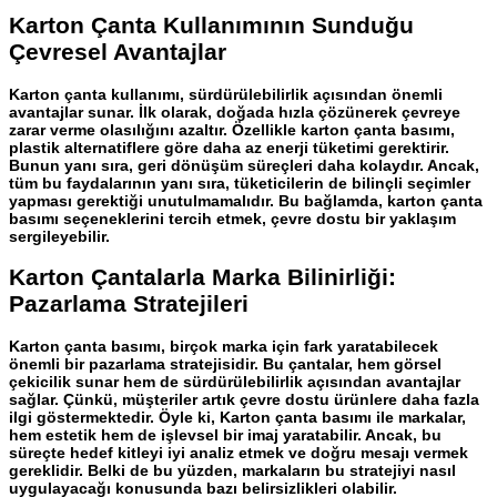
Karton Çanta Kullanımının Sunduğu
Çevresel Avantajlar
Karton çanta
kullanımı, sürdürülebilirlik açısından önemli
avantajlar sunar. İlk olarak, doğada hızla çözünerek çevreye
zarar verme olasılığını azaltır. Özellikle
karton çanta basımı
,
plastik alternatiflere göre daha az enerji tüketimi gerektirir.
Bunun yanı sıra, geri dönüşüm süreçleri daha kolaydır. Ancak,
tüm bu faydalarının yanı sıra, tüketicilerin de bilinçli seçimler
yapması gerektiği unutulmamalıdır. Bu bağlamda,
karton çanta
basımı
seçeneklerini tercih etmek, çevre dostu bir yaklaşım
sergileyebilir.
Karton Çantalarla Marka Bilinirliği:
Pazarlama Stratejileri
Karton çanta basımı
, birçok marka için fark yaratabilecek
önemli bir pazarlama stratejisidir. Bu çantalar, hem görsel
çekicilik sunar hem de sürdürülebilirlik açısından avantajlar
sağlar. Çünkü, müşteriler artık çevre dostu ürünlere daha fazla
ilgi göstermektedir. Öyle ki,
Karton çanta basımı
ile markalar,
hem estetik hem de işlevsel bir imaj yaratabilir. Ancak, bu
süreçte hedef kitleyi iyi analiz etmek ve doğru mesajı vermek
gereklidir. Belki de bu yüzden, markaların bu stratejiyi nasıl
uygulayacağı konusunda bazı belirsizlikleri olabilir.