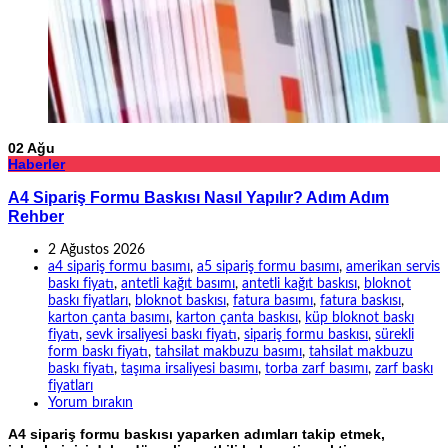
02
Ağu
Haberler
A4 Sipariş Formu Baskısı Nasıl Yapılır? Adım Adım
Rehber
2 Ağustos 2026
a4 sipariş formu basımı
,
a5 sipariş formu basımı
,
amerikan servis
baskı fiyatı
,
antetli kağıt basımı
,
antetli kağıt baskısı
,
bloknot
baskı fiyatları
,
bloknot baskısı
,
fatura basımı
,
fatura baskısı
,
karton çanta basımı
,
karton çanta baskısı
,
küp bloknot baskı
fiyatı
,
sevk irsaliyesi baskı fiyatı
,
sipariş formu baskısı
,
sürekli
form baskı fiyatı
,
tahsilat makbuzu basımı
,
tahsilat makbuzu
baskı fiyatı
,
taşıma irsaliyesi basımı
,
torba zarf basımı
,
zarf baskı
fiyatları
Yorum bırakın
A4 sipariş formu baskısı yaparken adımları takip etmek,