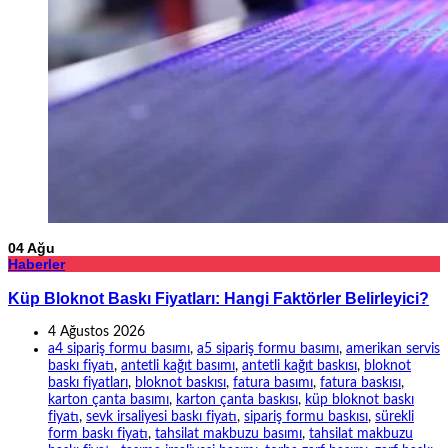
04
Ağu
Haberler
Küp Bloknot Baskı Fiyatları: Hangi Faktörler Belirleyici?
4 Ağustos 2026
a4 sipariş formu basımı
,
a5 sipariş formu basımı
,
amerikan servis
baskı fiyatı
,
antetli kağıt basımı
,
antetli kağıt baskısı
,
bloknot
baskı fiyatları
,
bloknot baskısı
,
fatura basımı
,
fatura baskısı
,
karton çanta basımı
,
karton çanta baskısı
,
küp bloknot baskı
fiyatı
,
sevk irsaliyesi baskı fiyatı
,
sipariş formu baskısı
,
sürekli
form baskı fiyatı
,
tahsilat makbuzu basımı
,
tahsilat makbuzu