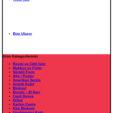
Bize Ulaşın
Ürün Kategorilerimiz
Resmi ve Ciltli İşler
Makbuz ve Fişler
Sürekli Form
Afiş / Poster
Amerikan Servis
Antetli Kağıt
Bloknot
Broşür – El İlanı
Cepli Dosya
Etiket
Karton Çanta
Küp Bloknot
Unutmayınız Kartı